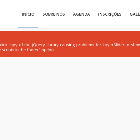
INÍCIO
SOBRE NÓS
AGENDA
INSCRIÇÕES
GALE
 extra copy of the jQuery library causing problems for LayerSlider to s
scripts in the footer" option.