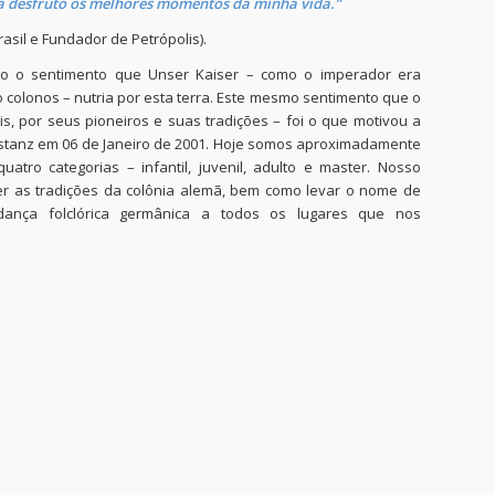
Lá desfruto os melhores momentos da minha vida.”
rasil e Fundador de Petrópolis).
do o sentimento que Unser Kaiser – como o imperador era
olonos – nutria por esta terra. Este mesmo sentimento que o
s, por seus pioneiros e suas tradições – foi o que motivou a
tanz em 06 de Janeiro de 2001. Hoje somos aproximadamente
uatro categorias – infantil, juvenil, adulto e master. Nosso
ter as tradições da colônia alemã, bem como levar o nome de
dança folclórica germânica a todos os lugares que nos