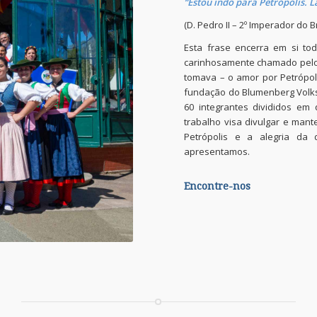
“Estou indo para Petrópolis. 
(D. Pedro II – 2º Imperador do B
Esta frase encerra em si to
carinhosamente chamado pelo c
tomava – o amor por Petrópoli
fundação do Blumenberg Volks
60 integrantes divididos em q
trabalho visa divulgar e man
Petrópolis e a alegria da 
apresentamos.
Encontre-nos