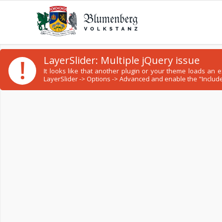
!
LayerSlider: Multiple jQuery issue
It looks like that another plugin or your theme loads an
LayerSlider -> Options -> Advanced and enable the "Include 