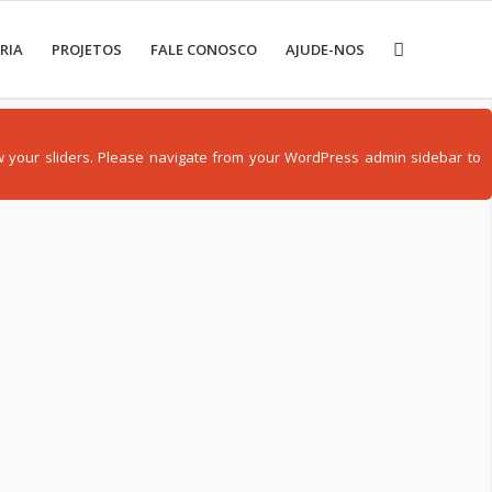
RIA
PROJETOS
FALE CONOSCO
AJUDE-NOS
how your sliders. Please navigate from your WordPress admin sidebar to